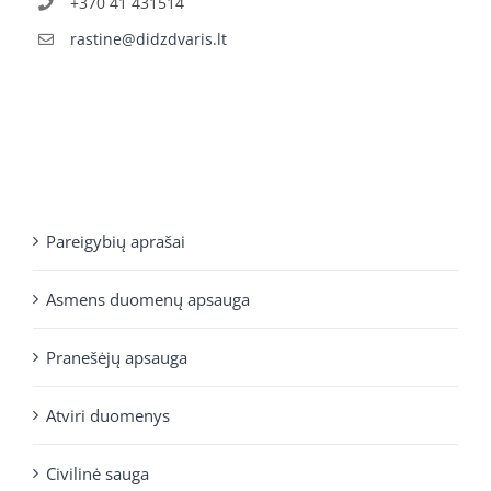
+370 41 431514
rastine@didzdvaris.lt
Pareigybių aprašai
Asmens duomenų apsauga
Pranešėjų apsauga
Atviri duomenys
Civilinė sauga