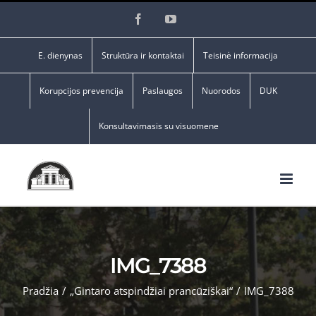
Skip
Facebook
YouTube
to
content
E. dienynas
Struktūra ir kontaktai
Teisinė informacija
Korupcijos prevencija
Paslaugos
Nuorodos
DUK
Konsultavimasis su visuomene
IMG_7388
Pradžia
/
„Gintaro atspindžiai prancūziškai“
/
IMG_7388