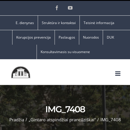
Skip
Facebook
YouTube
to
content
E. dienynas
Struktūra ir kontaktai
Teisinė informacija
Korupcijos prevencija
Paslaugos
Nuorodos
DUK
Konsultavimasis su visuomene
IMG_7408
Pradžia
/
„Gintaro atspindžiai prancūziškai“
/
IMG_7408