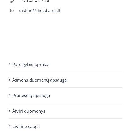
+370 41 431514
rastine@didzdvaris.lt
Pareigybių aprašai
Asmens duomenų apsauga
Pranešėjų apsauga
Atviri duomenys
Civilinė sauga