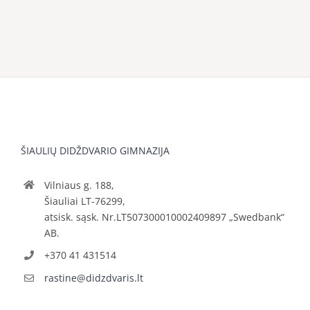
ŠIAULIŲ DIDŽDVARIO GIMNAZIJA
Vilniaus g. 188,
Šiauliai LT-76299,
atsisk. sąsk. Nr.LT507300010002409897 „Swedbank“
AB.
+370 41 431514
rastine@didzdvaris.lt