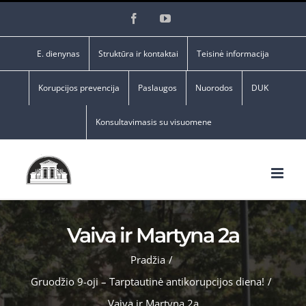
Skip
Facebook
YouTube
to
content
E. dienynas
Struktūra ir kontaktai
Teisinė informacija
Korupcijos prevencija
Paslaugos
Nuorodos
DUK
Konsultavimasis su visuomene
Vaiva ir Martyna 2a
Pradžia
/
Gruodžio 9-oji – Tarptautinė antikorupcijos diena!
/
Vaiva ir Martyna 2a