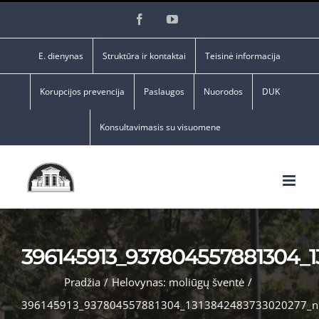
Skip
Facebook
YouTube
to
content
E. dienynas
Struktūra ir kontaktai
Teisinė informacija
Korupcijos prevencija
Paslaugos
Nuorodos
DUK
Konsultavimasis su visuomene
396145913_937804557881304_
Pradžia
/
Helovynas: moliūgų šventė
/
396145913_937804557881304_1313842483733020277_n