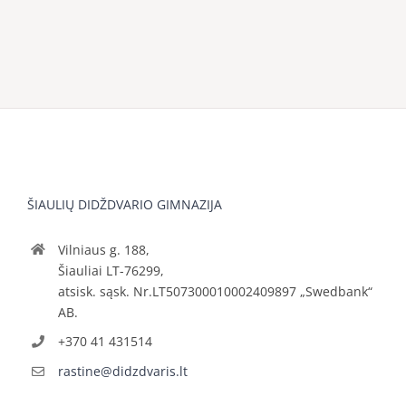
ŠIAULIŲ DIDŽDVARIO GIMNAZIJA
Vilniaus g. 188,
Šiauliai LT-76299,
atsisk. sąsk. Nr.LT507300010002409897 „Swedbank“
AB.
+370 41 431514
rastine@didzdvaris.lt