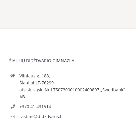
ŠIAULIŲ DIDŽDVARIO GIMNAZIJA
Vilniaus g. 188,
Šiauliai LT-76299,
atsisk. sąsk. Nr.LT507300010002409897 „Swedbank“
AB.
+370 41 431514
rastine@didzdvaris.lt