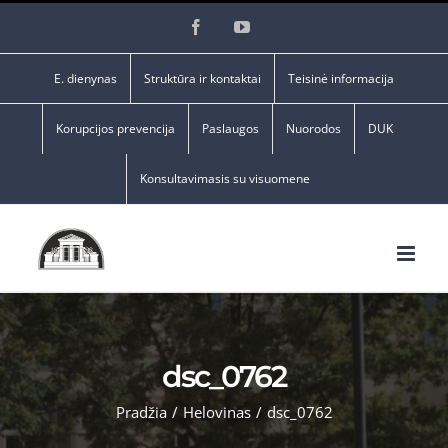
Skip
Facebook
YouTube
to
content
E. dienynas
Struktūra ir kontaktai
Teisinė informacija
Korupcijos prevencija
Paslaugos
Nuorodos
DUK
Konsultavimasis su visuomene
dsc_0762
Pradžia
/
Helovinas
/
dsc_0762