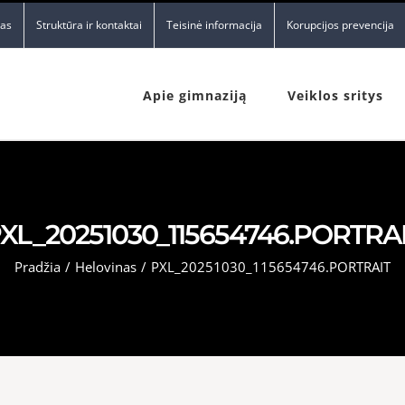
nas
Struktūra ir kontaktai
Teisinė informacija
Korupcijos prevencija
Apie gimnaziją
Veiklos sritys
XL_20251030_115654746.PORTRA
Pradžia
/
Helovinas
/
PXL_20251030_115654746.PORTRAIT