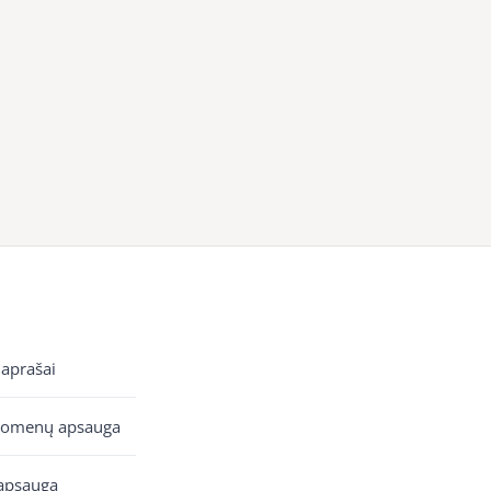
 aprašai
uomenų apsauga
apsauga