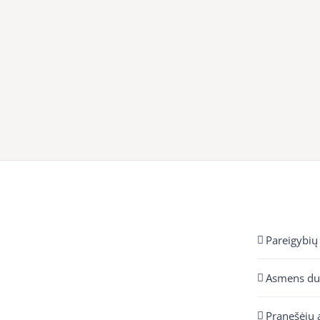
Pareigybių
Asmens d
Pranešėjų 