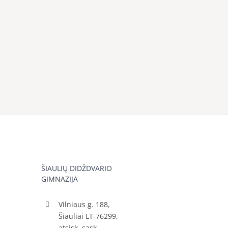
ŠIAULIŲ DIDŽDVARIO
GIMNAZIJA
Vilniaus g. 188,
Šiauliai LT-76299,
atsisk. sąsk.