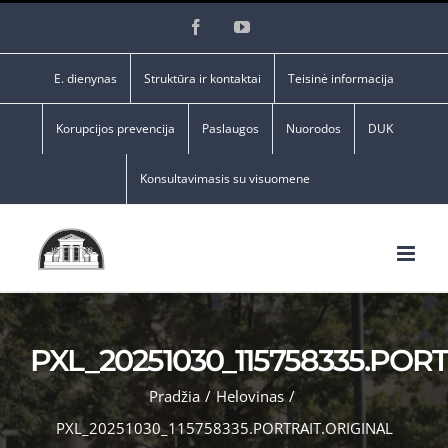
Skip
Facebook
YouTube
to
content
E. dienynas
Struktūra ir kontaktai
Teisinė informacija
Korupcijos prevencija
Paslaugos
Nuorodos
DUK
Konsultavimasis su visuomene
PXL_20251030_115758335.POR
Pradžia
/
Helovinas
/
PXL_20251030_115758335.PORTRAIT.ORIGINAL