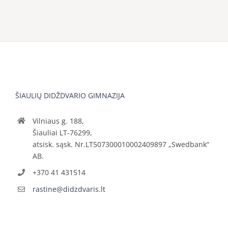
ŠIAULIŲ DIDŽDVARIO GIMNAZIJA
Vilniaus g. 188,
Šiauliai LT-76299,
atsisk. sąsk. Nr.LT507300010002409897 „Swedbank“
AB.
+370 41 431514
rastine@didzdvaris.lt