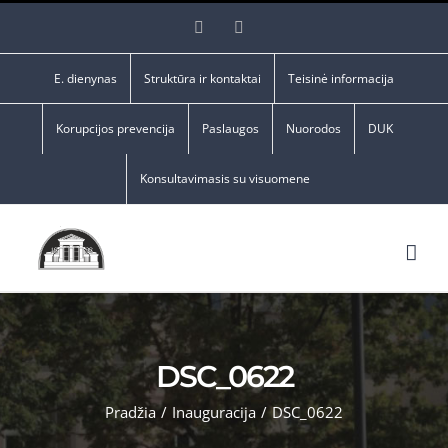
Skip
Facebook
YouTube
to
content
E. dienynas
Struktūra ir kontaktai
Teisinė informacija
Korupcijos prevencija
Paslaugos
Nuorodos
DUK
Konsultavimasis su visuomene
DSC_0622
Pradžia
/
Inauguracija
/
DSC_0622