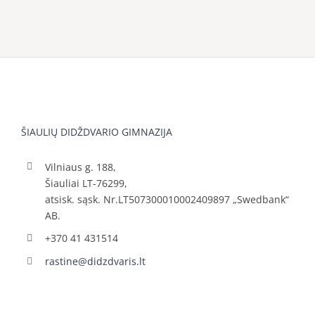
ŠIAULIŲ DIDŽDVARIO GIMNAZIJA
Vilniaus g. 188,
Šiauliai LT-76299,
atsisk. sąsk. Nr.LT507300010002409897 „Swedbank“
AB.
+370 41 431514
rastine@didzdvaris.lt