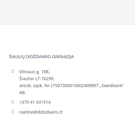
ŠIAULIŲ DIDŽDVARIO GIMNAZIJA
Vilniaus g. 188,
Šiauliai LT-76299,
atsisk. sąsk. Nr.LT507300010002409897 „Swedbank“
AB.
+370 41 431514
rastine@didzdvaris.lt