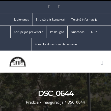
Skip
Facebook
YouTube
to
content
E. dienynas
Struktūra ir kontaktai
Teisinė informacija
Korupcijos prevencija
Paslaugos
Nuorodos
DUK
Konsultavimasis su visuomene
DSC_0644
Pradžia
/
Inauguracija
/
DSC_0644