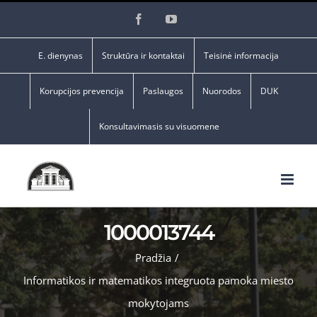
Skip
Facebook
YouTube
to
content
E. dienynas
Struktūra ir kontaktai
Teisinė informacija
Korupcijos prevencija
Paslaugos
Nuorodos
DUK
Konsultavimasis su visuomene
1000013744
Pradžia
/
Informatikos ir matematikos integruota pamoka miesto
mokytojams