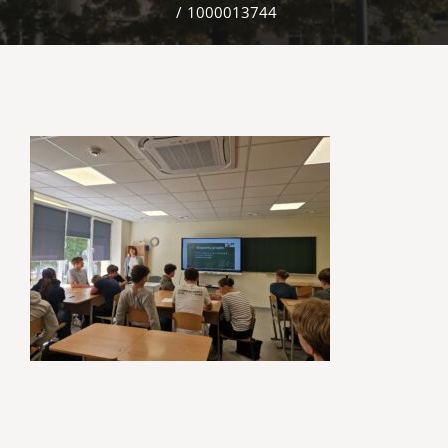
/
1000013744