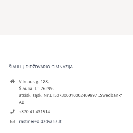
ŠIAULIŲ DIDŽDVARIO GIMNAZIJA
Vilniaus g. 188,
Šiauliai LT-76299,
atsisk. sąsk. Nr.LT507300010002409897 „Swedbank“
AB.
+370 41 431514
rastine@didzdvaris.lt