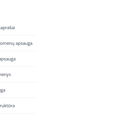
 aprašai
uomenų apsauga
apsauga
menys
uga
truktūra