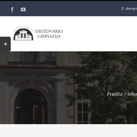
Skip
E. dieny
Facebook
YouTube
to
content
Toggle
Sliding
Bar
Area
Pradžia
/
Info