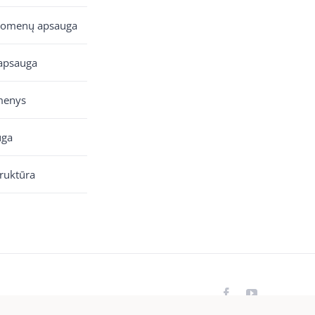
uomenų apsauga
apsauga
menys
uga
truktūra
Facebook
YouTube