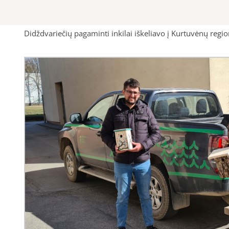
Didždvariečių pagaminti inkilai iškeliavo į Kurtuvėnų regi