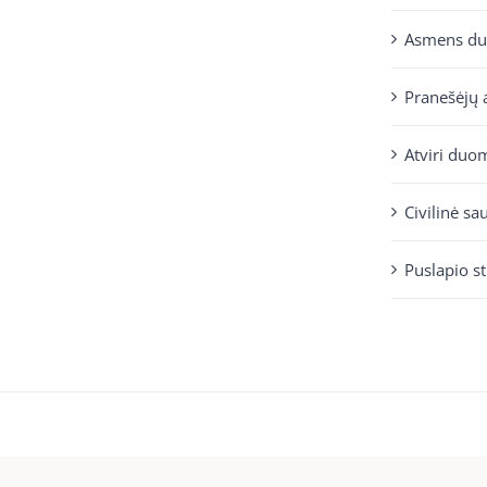
Asmens d
Pranešėjų 
Atviri duo
Civilinė sa
Puslapio s