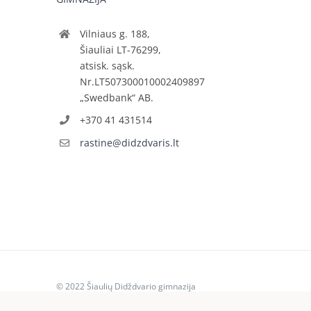
Vilniaus g. 188,
Šiauliai LT-76299,
atsisk. sąsk.
Nr.LT507300010002409897
„Swedbank“ AB.
+370 41 431514
rastine@didzdvaris.lt
© 2022 Šiaulių Didždvario gimnazija