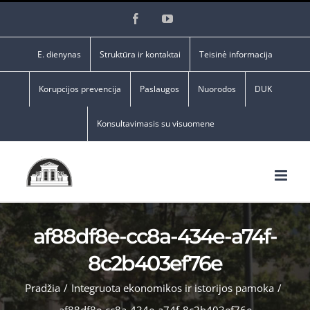
Skip
Facebook
YouTube
to
content
E. dienynas
Struktūra ir kontaktai
Teisinė informacija
Korupcijos prevencija
Paslaugos
Nuorodos
DUK
Konsultavimasis su visuomene
af88df8e-cc8a-434e-a74f-
8c2b403ef76e
Pradžia
/
Integruota ekonomikos ir istorijos pamoka
/
af88df8e-cc8a-434e-a74f-8c2b403ef76e