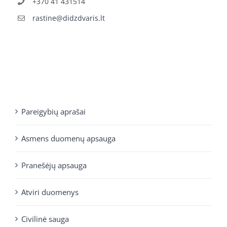
+370 41 431514
rastine@didzdvaris.lt
Pareigybių aprašai
Asmens duomenų apsauga
Pranešėjų apsauga
Atviri duomenys
Civilinė sauga