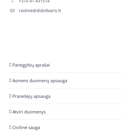
+370 41 431514
rastine@didzdvaris.lt
Pareigybių aprašai
Asmens duomenų apsauga
Pranešėjų apsauga
Atviri duomenys
Civilinė sauga