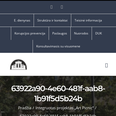
Skip
Facebook
YouTube
to
content
E. dienynas
Struktūra ir kontaktai
Teisinė informacija
Korupcijos prevencija
Paslaugos
Nuorodos
DUK
Konsultavimasis su visuomene
63922a90-4e60-481f-aab8-
1b91f5d5b24b
Pradžia
/
Integruotas projektas „Art Picnic“
/
63922a90-4e60-481f-aab8-1b91f5d5b24b