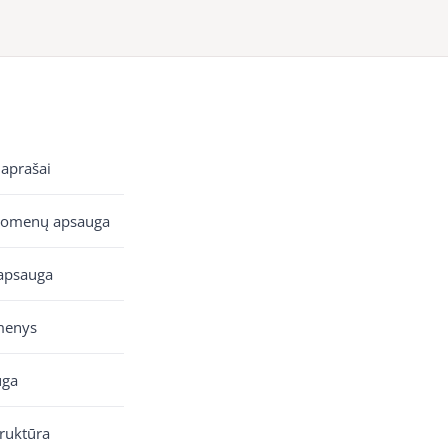
 aprašai
uomenų apsauga
apsauga
menys
uga
truktūra