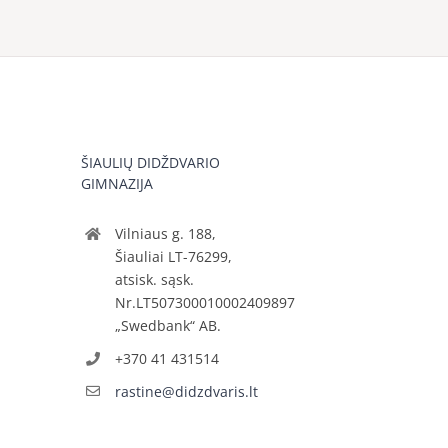
ŠIAULIŲ DIDŽDVARIO
GIMNAZIJA
Vilniaus g. 188,
Šiauliai LT-76299,
atsisk. sąsk.
Nr.LT507300010002409897
„Swedbank“ AB.
+370 41 431514
rastine@didzdvaris.lt