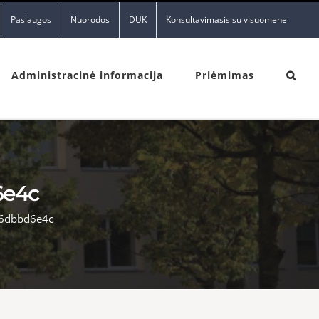
Paslaugos
Nuorodos
DUK
Konsultavimasis su visuomene
Administracinė informacija
Priėmimas
6e4c
06dbbd6e4c