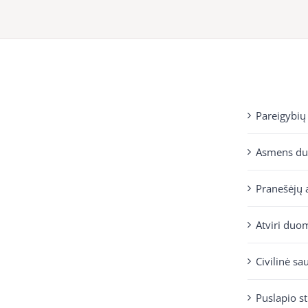
Pareigybių
Asmens d
Pranešėjų 
Atviri duo
Civilinė sa
Puslapio s