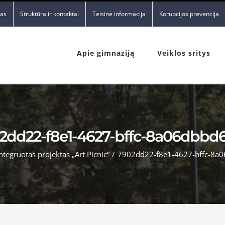
nas
Struktūra ir kontaktai
Teisinė informacija
Korupcijos prevencija
Apie gimnaziją
Veiklos sritys
2dd22-f8e1-4627-bffc-8a06dbbd
ntegruotas projektas „Art Picnic“
/
7902dd22-f8e1-4627-bffc-8a