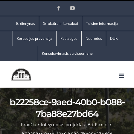
Skip
Facebook
YouTube
to
content
E. dienynas
Struktūra ir kontaktai
Teisinė informacija
Korupcijos prevencija
Paslaugos
Nuorodos
DUK
Konsultavimasis su visuomene
b22258ce-9aed-40b0-b088-
7ba88e27bd64
Pradžia
/
Integruotas projektas „Art Picnic“
/
b22258ce-9aed-40b0-b088-7ba88e27bd64