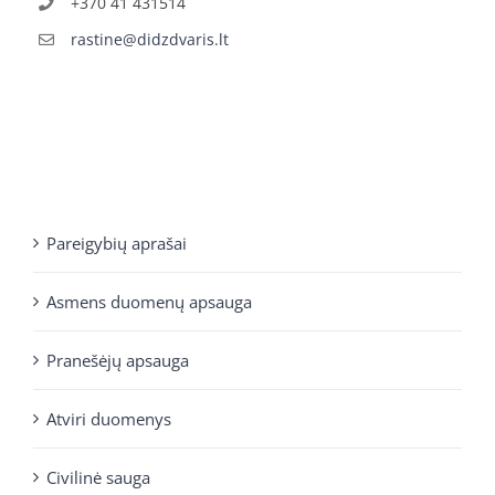
+370 41 431514
rastine@didzdvaris.lt
Pareigybių aprašai
Asmens duomenų apsauga
Pranešėjų apsauga
Atviri duomenys
Civilinė sauga