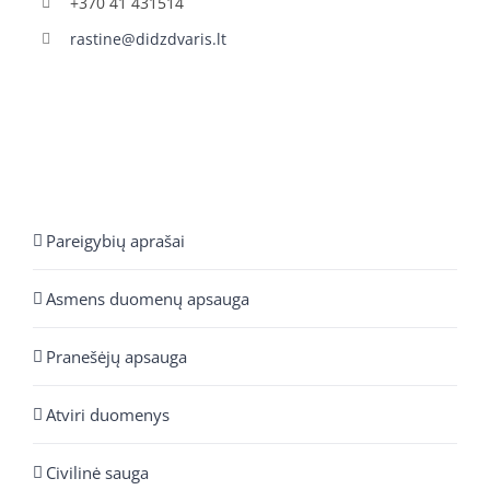
+370 41 431514
rastine@didzdvaris.lt
Pareigybių aprašai
Asmens duomenų apsauga
Pranešėjų apsauga
Atviri duomenys
Civilinė sauga