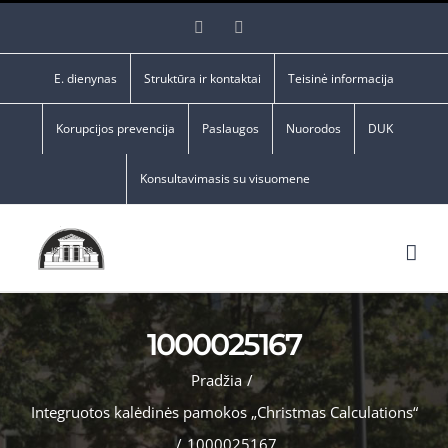
Skip
Facebook
YouTube
to
content
E. dienynas
Struktūra ir kontaktai
Teisinė informacija
Korupcijos prevencija
Paslaugos
Nuorodos
DUK
Konsultavimasis su visuomene
1000025167
Pradžia
/
Integruotos kalėdinės pamokos „Christmas Calculations“
/
1000025167