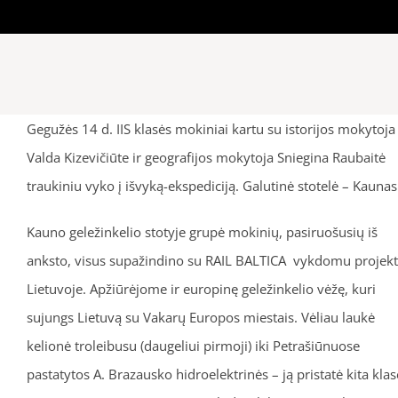
Gegužės 14 d. IIS klasės mokiniai kartu su istorijos mokytoja
Valda Kizevičiūte ir geografijos mokytoja Sniegina Raubaitė
traukiniu vyko į išvyką-ekspediciją. Galutinė stotelė – Kaunas
Kauno geležinkelio stotyje grupė mokinių, pasiruošusių iš
anksto, visus supažindino su RAIL BALTICA vykdomu projek
Lietuvoje. Apžiūrėjome ir europinę geležinkelio vėžę, kuri
sujungs Lietuvą su Vakarų Europos miestais. Vėliau laukė
kelionė troleibusu (daugeliui pirmoji) iki Petrašiūnuose
pastatytos A. Brazausko hidroelektrinės – ją pristatė kita klas