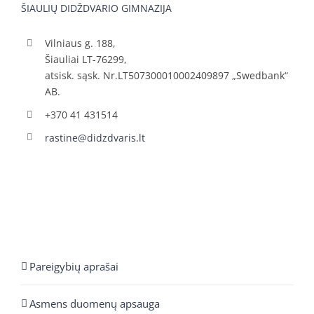
ŠIAULIŲ DIDŽDVARIO GIMNAZIJA
Vilniaus g. 188,
Šiauliai LT-76299,
atsisk. sąsk. Nr.LT507300010002409897 „Swedbank“
AB.
+370 41 431514
rastine@didzdvaris.lt
Pareigybių aprašai
Asmens duomenų apsauga