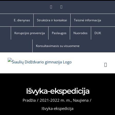
Skip
Facebook
YouTube
to
content
E. dienynas
Struktūra ir kontaktai
Teisinė informacija
Korupcijos prevencija
Paslaugos
Nuorodos
DUK
Konsultavimasis su visuomene
Išvyka-ekspedicija
Pradžia
/
2021-2022 m. m.
,
Naujiena
/
Išvyka-ekspedicija