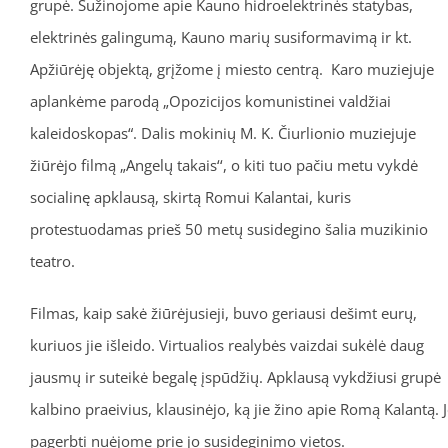
grupė. Sužinojome apie Kauno hidroelektrinės statybas,
elektrinės galingumą, Kauno marių susiformavimą ir kt.
Apžiūrėję objektą, grįžome į miesto centrą. Karo muziejuje
aplankėme parodą „Opozicijos komunistinei valdžiai
kaleidoskopas“. Dalis mokinių M. K. Čiurlionio muziejuje
žiūrėjo filmą „Angelų takais‘‘, o kiti tuo pačiu metu vykdė
socialinę apklausą, skirtą Romui Kalantai, kuris
protestuodamas prieš 50 metų susidegino šalia muzikinio
teatro.
Filmas, kaip sakė žiūrėjusieji, buvo geriausi dešimt eurų,
kuriuos jie išleido. Virtualios realybės vaizdai sukėlė daug
jausmų ir suteikė begalę įspūdžių. Apklausą vykdžiusi grupė
kalbino praeivius, klausinėjo, ką jie žino apie Romą Kalantą. 
pagerbti nuėjome prie jo susideginimo vietos.