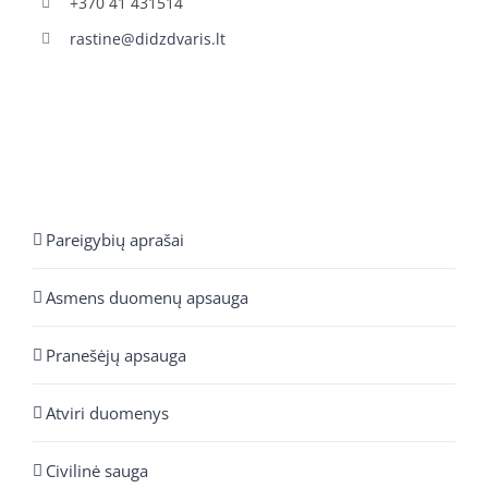
+370 41 431514
rastine@didzdvaris.lt
Pareigybių aprašai
Asmens duomenų apsauga
Pranešėjų apsauga
Atviri duomenys
Civilinė sauga