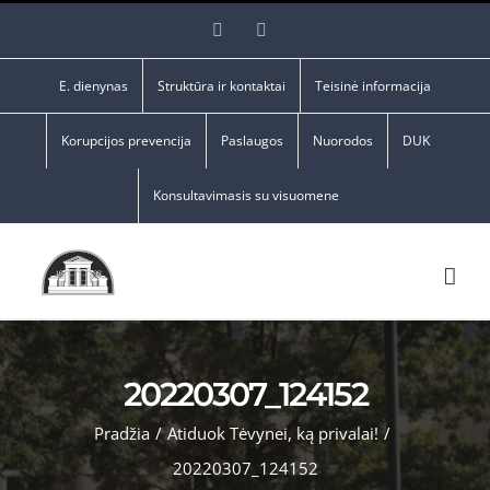
Skip
Facebook
YouTube
to
content
E. dienynas
Struktūra ir kontaktai
Teisinė informacija
Korupcijos prevencija
Paslaugos
Nuorodos
DUK
Konsultavimasis su visuomene
20220307_124152
Pradžia
/
Atiduok Tėvynei, ką privalai!
/
20220307_124152