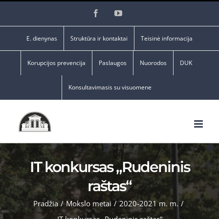
Skip
Facebook
YouTube
to
content
E. dienynas
Struktūra ir kontaktai
Teisinė informacija
Korupcijos prevencija
Paslaugos
Nuorodos
DUK
Konsultavimasis su visuomene
IT konkursas „Rudeninis
raštas“
Pradžia
/
Mokslo metai
/
2020-2021 m. m.
/
IT konkursas „Rudeninis raštas“