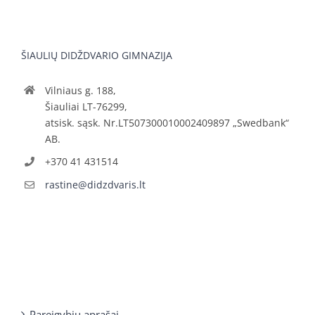
ŠIAULIŲ DIDŽDVARIO GIMNAZIJA
Vilniaus g. 188,
Šiauliai LT-76299,
atsisk. sąsk. Nr.LT507300010002409897 „Swedbank“
AB.
+370 41 431514
rastine@didzdvaris.lt
Pareigybių aprašai