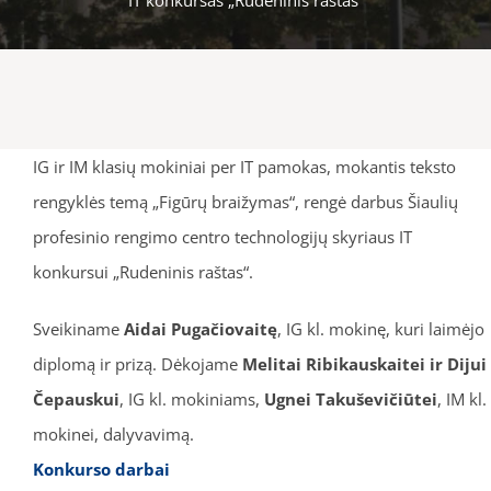
IG ir IM klasių mokiniai per IT pamokas, mokantis teksto
rengyklės temą „Figūrų braižymas“, rengė darbus Šiaulių
profesinio rengimo centro technologijų skyriaus IT
konkursui „Rudeninis raštas“.
Sveikiname
Aidai Pugačiovaitę
, IG kl. mokinę, kuri laimėjo
diplomą ir prizą. Dėkojame
Melitai Ribikauskaitei ir
Dijui
Čepauskui
, IG kl. mokiniams,
Ugnei Takuševičiūtei
, IM kl.
mokinei, dalyvavimą.
Konkurso darbai