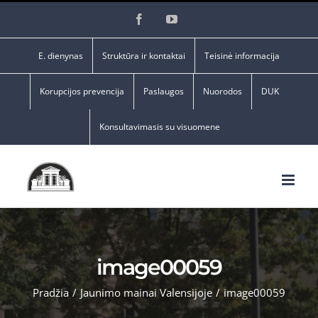
Skip
Facebook
YouTube
to
content
E. dienynas
Struktūra ir kontaktai
Teisinė informacija
Korupcijos prevencija
Paslaugos
Nuorodos
DUK
Konsultavimasis su visuomene
image00059
Pradžia
/
Jaunimo mainai Valensijoje
/
image00059