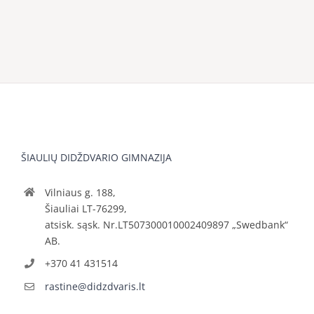
ŠIAULIŲ DIDŽDVARIO GIMNAZIJA
Vilniaus g. 188,
Šiauliai LT-76299,
atsisk. sąsk. Nr.LT507300010002409897 „Swedbank“
AB.
+370 41 431514
rastine@didzdvaris.lt