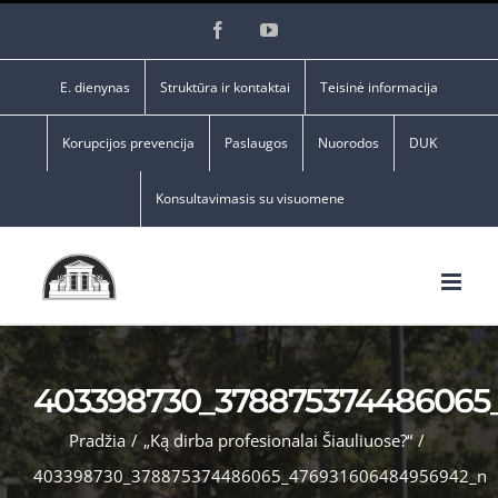
Skip
Facebook
YouTube
to
content
E. dienynas
Struktūra ir kontaktai
Teisinė informacija
Korupcijos prevencija
Paslaugos
Nuorodos
DUK
Konsultavimasis su visuomene
403398730_378875374486065
Pradžia
/
„Ką dirba profesionalai Šiauliuose?“
/
403398730_378875374486065_476931606484956942_n