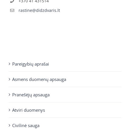
+370 41 431514
rastine@didzdvaris.lt
Pareigybių aprašai
Asmens duomenų apsauga
Pranešėjų apsauga
Atviri duomenys
Civilinė sauga