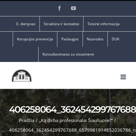
Skip
Facebook
YouTube
to
content
E. dienynas
Struktūra ir kontaktai
Teisinė informacija
Korupcijos prevencija
Paslaugos
Nuorodos
DUK
Konsultavimasis su visuomene
406258064_362454299767688
Pradžia
/
„Ką dirba profesionalai Šiauliuose?“
/
406258064_362454299767688_6579981914852036786_n