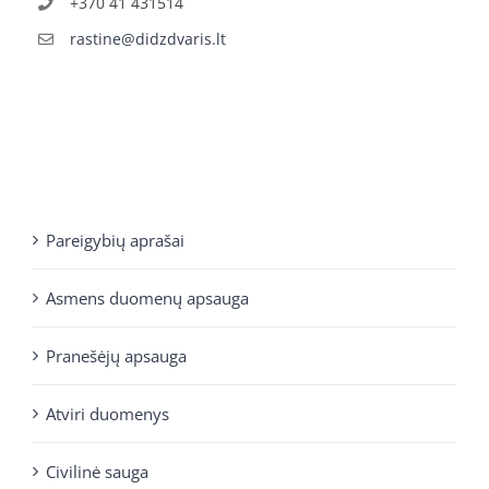
+370 41 431514
rastine@didzdvaris.lt
Pareigybių aprašai
Asmens duomenų apsauga
Pranešėjų apsauga
Atviri duomenys
Civilinė sauga