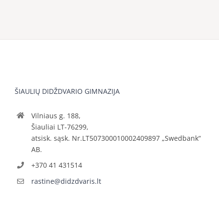
ŠIAULIŲ DIDŽDVARIO GIMNAZIJA
Vilniaus g. 188,
Šiauliai LT-76299,
atsisk. sąsk. Nr.LT507300010002409897 „Swedbank“
AB.
+370 41 431514
rastine@didzdvaris.lt