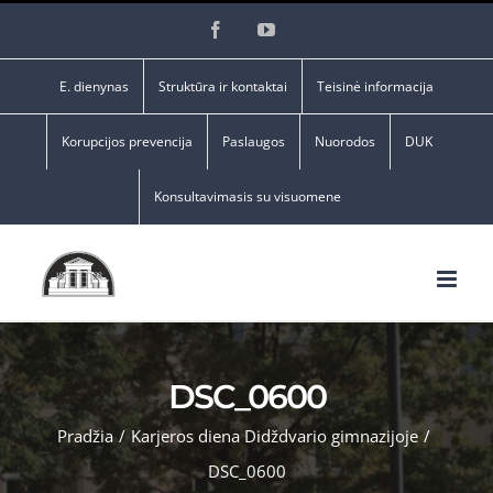
Skip
Facebook
YouTube
to
content
E. dienynas
Struktūra ir kontaktai
Teisinė informacija
Korupcijos prevencija
Paslaugos
Nuorodos
DUK
Konsultavimasis su visuomene
DSC_0600
Pradžia
/
Karjeros diena Didždvario gimnazijoje
/
DSC_0600