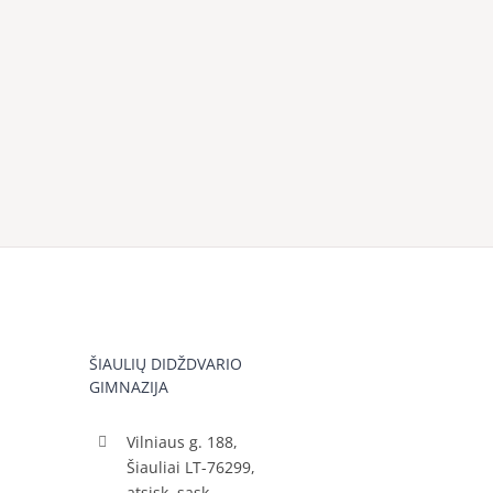
ŠIAULIŲ DIDŽDVARIO
GIMNAZIJA
Vilniaus g. 188,
Šiauliai LT-76299,
atsisk. sąsk.