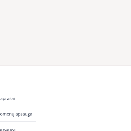
 aprašai
uomenų apsauga
apsauga