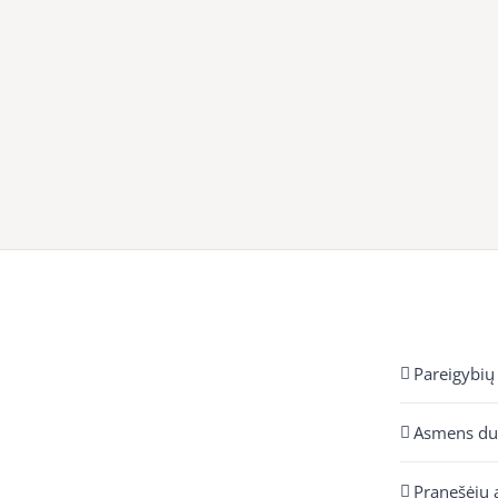
Pareigybių
Asmens d
Pranešėjų 