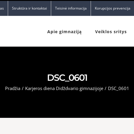
nas
Struktūra ir kontaktai
Teisinė informacija
Korupcijos prevencija
Apie gimnaziją
Veiklos sritys
DSC_0601
Pradžia
/
Karjeros diena Didždvario gimnazijoje
/
DSC_0601