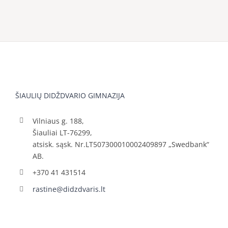
ŠIAULIŲ DIDŽDVARIO GIMNAZIJA
Vilniaus g. 188,
Šiauliai LT-76299,
atsisk. sąsk. Nr.LT507300010002409897 „Swedbank“
AB.
+370 41 431514
rastine@didzdvaris.lt