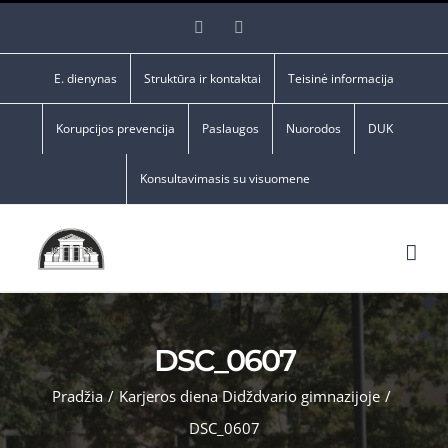
Skip
Facebook
YouTube
to
content
E. dienynas
Struktūra ir kontaktai
Teisinė informacija
Korupcijos prevencija
Paslaugos
Nuorodos
DUK
Konsultavimasis su visuomene
DSC_0607
Pradžia
/
Karjeros diena Didždvario gimnazijoje
/
DSC_0607