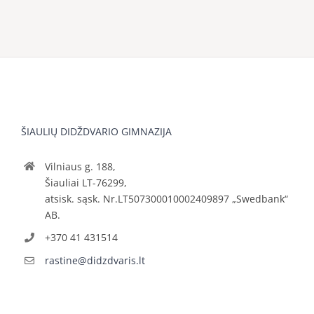
ŠIAULIŲ DIDŽDVARIO GIMNAZIJA
Vilniaus g. 188,
Šiauliai LT-76299,
atsisk. sąsk. Nr.LT507300010002409897 „Swedbank“
AB.
+370 41 431514
rastine@didzdvaris.lt