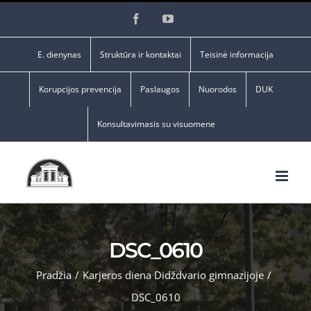
Skip
Facebook
YouTube
to
content
E. dienynas
Struktūra ir kontaktai
Teisinė informacija
Korupcijos prevencija
Paslaugos
Nuorodos
DUK
Konsultavimasis su visuomene
DSC_0610
Pradžia
/
Karjeros diena Didždvario gimnazijoje
/
DSC_0610