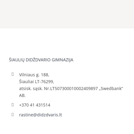
ŠIAULIŲ DIDŽDVARIO GIMNAZIJA
Vilniaus g. 188,
Šiauliai LT-76299,
atsisk. sąsk. Nr.LT507300010002409897 „Swedbank“
AB.
+370 41 431514
rastine@didzdvaris.lt