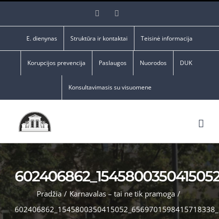
Skip
Facebook
YouTube
to
content
E. dienynas
Struktūra ir kontaktai
Teisinė informacija
Korupcijos prevencija
Paslaugos
Nuorodos
DUK
Konsultavimasis su visuomene
602406862_1545800350415052
Pradžia
/
Karnavalas – tai ne tik pramoga
/
602406862_1545800350415052_6569701598415718338_