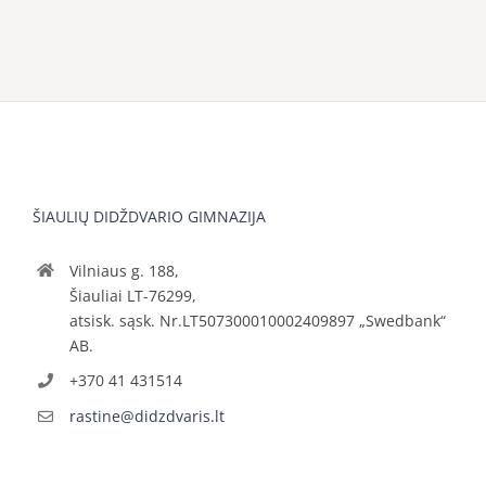
ŠIAULIŲ DIDŽDVARIO GIMNAZIJA
Vilniaus g. 188,
Šiauliai LT-76299,
atsisk. sąsk. Nr.LT507300010002409897 „Swedbank“
AB.
+370 41 431514
rastine@didzdvaris.lt