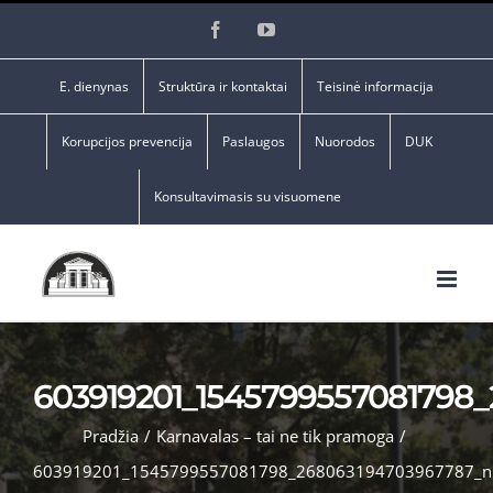
Skip
Facebook
YouTube
to
content
E. dienynas
Struktūra ir kontaktai
Teisinė informacija
Korupcijos prevencija
Paslaugos
Nuorodos
DUK
Konsultavimasis su visuomene
603919201_1545799557081798
Pradžia
/
Karnavalas – tai ne tik pramoga
/
603919201_1545799557081798_268063194703967787_n