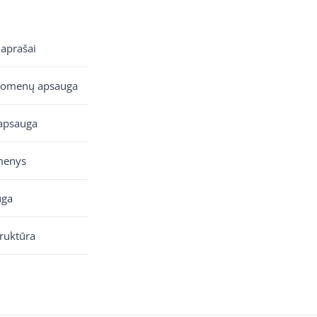
 aprašai
uomenų apsauga
apsauga
menys
uga
truktūra