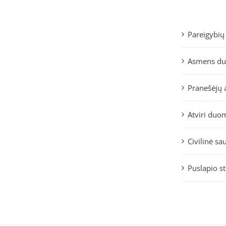
Pareigybių
Asmens d
Pranešėjų 
Atviri duo
Civilinė sa
Puslapio s