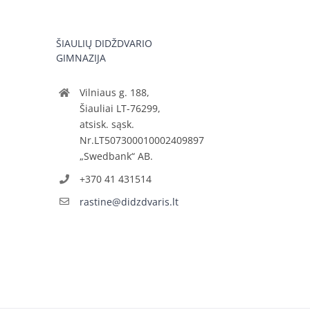
ŠIAULIŲ DIDŽDVARIO
GIMNAZIJA
Vilniaus g. 188,
Šiauliai LT-76299,
atsisk. sąsk.
Nr.LT507300010002409897
„Swedbank“ AB.
+370 41 431514
rastine@didzdvaris.lt