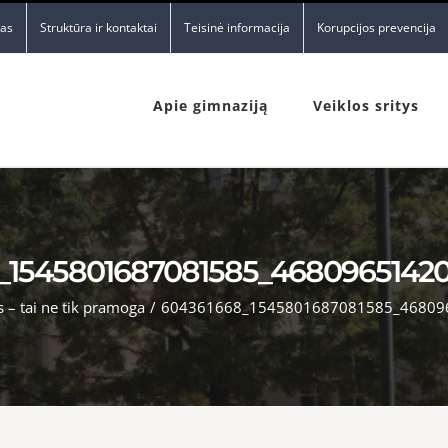
nas
Struktūra ir kontaktai
Teisinė informacija
Korupcijos prevencija
Apie gimnaziją
Veiklos sritys
_1545801687081585_46809651420
 – tai ne tik pramoga
/
604361668_1545801687081585_46809