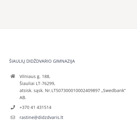
ŠIAULIŲ DIDŽDVARIO GIMNAZIJA
Vilniaus g. 188,
Šiauliai LT-76299,
atsisk. sąsk. Nr.LT507300010002409897 „Swedbank“
AB.
+370 41 431514
rastine@didzdvaris.lt