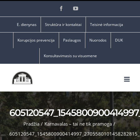
Skip
Facebook
YouTube
to
content
E. dienynas
Struktūra ir kontaktai
Teisinė informacija
Korupcijos prevencija
Paslaugos
Nuorodos
DUK
Konsultavimasis su visuomene
605120547_1545800900414997
Pradžia
/
Karnavalas – tai ne tik pramoga
/
605120547_1545800900414997_2705580101458282815_