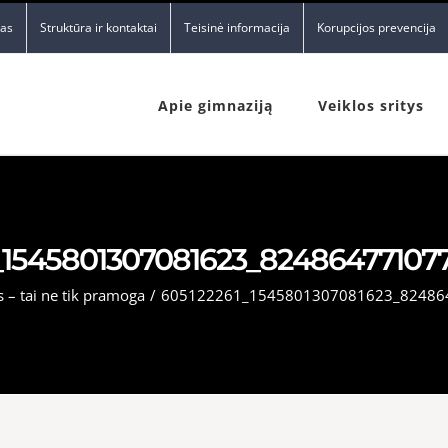
nas
Struktūra ir kontaktai
Teisinė informacija
Korupcijos prevencija
Apie gimnaziją
Veiklos sritys
_1545801307081623_82486477107
 – tai ne tik pramoga
/
605122261_1545801307081623_82486