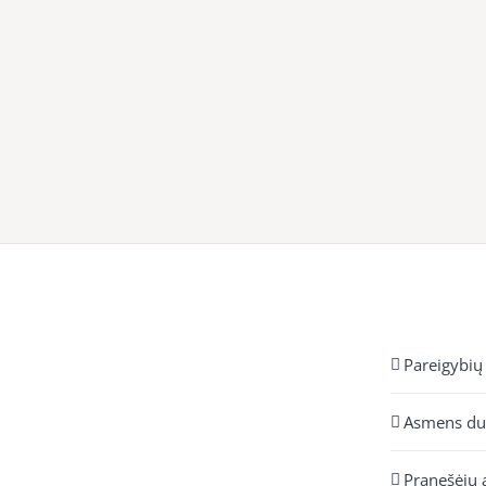
Pareigybių
Asmens d
Pranešėjų 