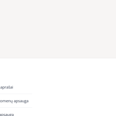
 aprašai
uomenų apsauga
apsauga