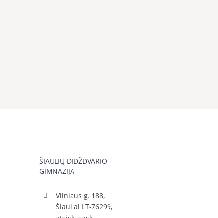
ŠIAULIŲ DIDŽDVARIO
GIMNAZIJA
Vilniaus g. 188,
Šiauliai LT-76299,
atsisk. sąsk.