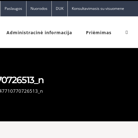
Paslaugos
Nuorodos
DUK
Konsultavimasis su visuomene
Administracinė informacija
Priėmimas
70726513_n
47710770726513_n