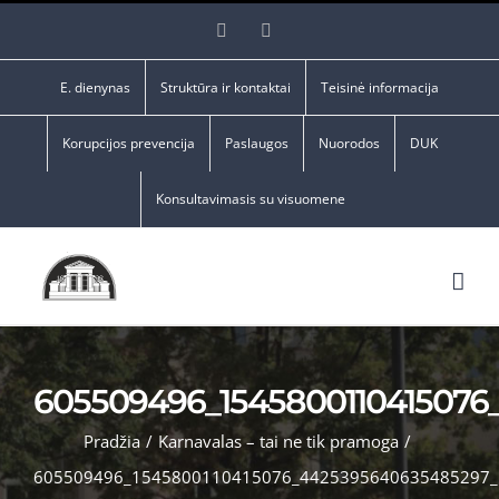
Skip
Facebook
YouTube
to
content
E. dienynas
Struktūra ir kontaktai
Teisinė informacija
Korupcijos prevencija
Paslaugos
Nuorodos
DUK
Konsultavimasis su visuomene
605509496_1545800110415076
Pradžia
/
Karnavalas – tai ne tik pramoga
/
605509496_1545800110415076_4425395640635485297_