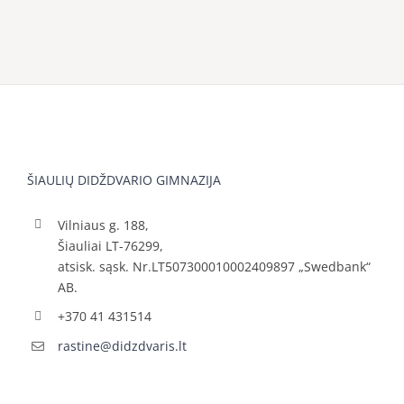
ŠIAULIŲ DIDŽDVARIO GIMNAZIJA
Vilniaus g. 188,
Šiauliai LT-76299,
atsisk. sąsk. Nr.LT507300010002409897 „Swedbank“
AB.
+370 41 431514
rastine@didzdvaris.lt