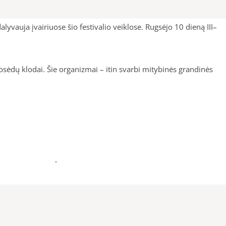
yvauja įvairiuose šio festivalio veiklose. Rugsėjo 10 dieną III–
sėdų klodai. Šie organizmai – itin svarbi mitybinės grandinės