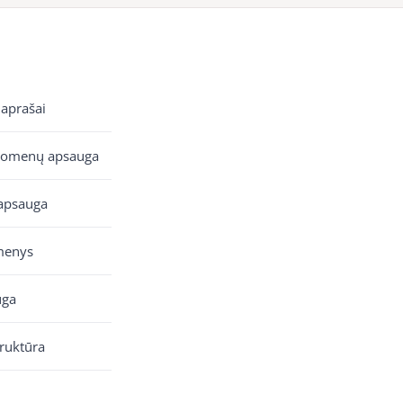
 aprašai
uomenų apsauga
apsauga
menys
uga
truktūra