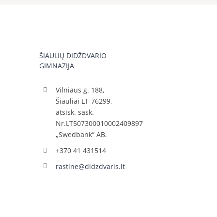
ŠIAULIŲ DIDŽDVARIO
GIMNAZIJA
Vilniaus g. 188,
Šiauliai LT-76299,
atsisk. sąsk.
Nr.LT507300010002409897
„Swedbank“ AB.
+370 41 431514
rastine@didzdvaris.lt