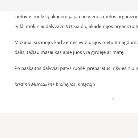
Lietuvos mokslų akademija jau ne vienus metus organizuoja M
IV kl. mokiniai dalyvavo VU Šiaulių akademijos organizuoto
Mokiniai sužinojo, kad Žemės evoliucijos metu titnagdumbl
dalis, tačiau mažai kas apie juos yra girdėję ar matę.
Po paskaitos dalyviai patys ruošė preparatus ir šviesiniu
Kristina Muraškienė biologijos mokytoja