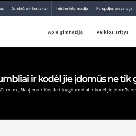
nas
Struktūra ir kontaktai
Teisinė informacija
Korupcijos prevencija
Apie gimnaziją
Veiklos sritys
umbliai ir kodėl jie įdomūs ne t
22 m. m.
,
Naujiena
/
Kas tie titnagdumbliai ir kodėl jie įdomūs n