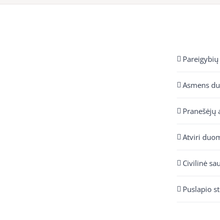
Pareigybių
Asmens d
Pranešėjų 
Atviri duo
Civilinė sa
Puslapio s