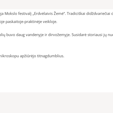
okslo festivalį „Erdvėlaivis Žemė“. Tradiciškai didždvariečiai dal
je paskaitoje-praktinėje veikloje.
ių buvo daug vandenyje ir dirvožemyje. Susidarė storiausi jų nuo
 mikroskopu apžiūrėjo titnagdumblius.