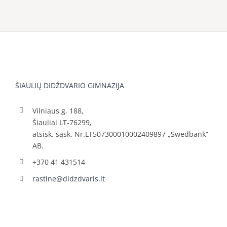
ŠIAULIŲ DIDŽDVARIO GIMNAZIJA
Vilniaus g. 188,
Šiauliai LT-76299,
atsisk. sąsk. Nr.LT507300010002409897 „Swedbank“
AB.
+370 41 431514
rastine@didzdvaris.lt