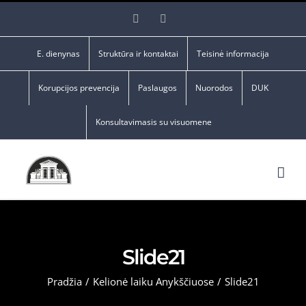
Skip
Facebook
YouTube
to
content
E. dienynas
Struktūra ir kontaktai
Teisinė informacija
Korupcijos prevencija
Paslaugos
Nuorodos
DUK
Konsultavimasis su visuomene
Slide21
Pradžia
/
Kelionė laiku Anykščiuose
/
Slide21