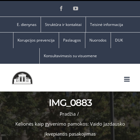
Skip
Facebook
YouTube
to
content
E. dienynas
Struktūra ir kontaktai
Teisinė informacija
Korupcijos prevencija
Paslaugos
Nuorodos
DUK
Konsultavimasis su visuomene
IMG_0883
Pradžia
/
Kelionės kaip gyvenimo pamokos: Vaido Jazdausko
įkvepiantis pasakojimas