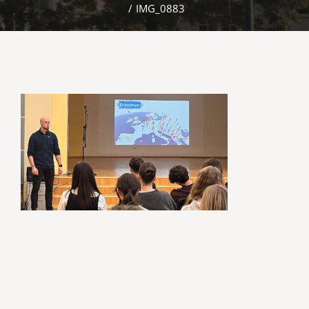
/
IMG_0883