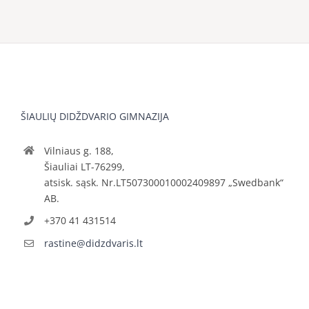
ŠIAULIŲ DIDŽDVARIO GIMNAZIJA
Vilniaus g. 188,
Šiauliai LT-76299,
atsisk. sąsk. Nr.LT507300010002409897 „Swedbank“
AB.
+370 41 431514
rastine@didzdvaris.lt