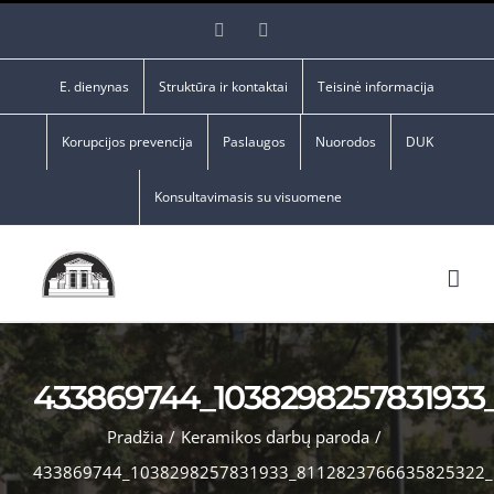
Skip
Facebook
YouTube
to
content
E. dienynas
Struktūra ir kontaktai
Teisinė informacija
Korupcijos prevencija
Paslaugos
Nuorodos
DUK
Konsultavimasis su visuomene
433869744_1038298257831933
Pradžia
/
Keramikos darbų paroda
/
433869744_1038298257831933_8112823766635825322_