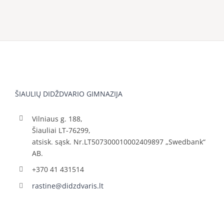
ŠIAULIŲ DIDŽDVARIO GIMNAZIJA
Vilniaus g. 188,
Šiauliai LT-76299,
atsisk. sąsk. Nr.LT507300010002409897 „Swedbank“
AB.
+370 41 431514
rastine@didzdvaris.lt