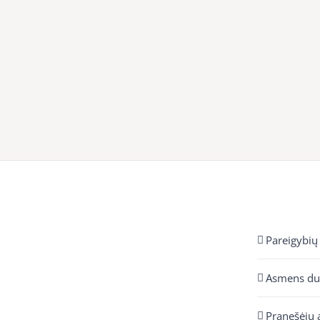
Pareigybių
Asmens d
Pranešėjų 