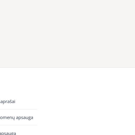
 aprašai
uomenų apsauga
apsauga