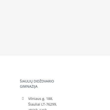
ŠIAULIŲ DIDŽDVARIO
GIMNAZIJA
Vilniaus g. 188,
Šiauliai LT-76299,
atsisk. sąsk.