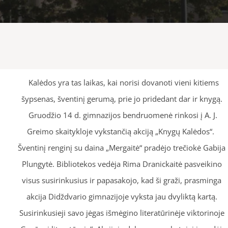
Kalėdos yra tas laikas, kai norisi dovanoti vieni kitiems
šypsenas, šventinį gerumą, prie jo pridedant dar ir knygą.
Gruodžio 14 d. gimnazijos bendruomenė rinkosi į A. J.
Greimo skaitykloje vykstančią akciją „Knygų Kalėdos“.
Šventinį renginį su daina „Mergaitė“ pradėjo trečiokė Gabija
Plungytė. Bibliotekos vedėja Rima Dranickaitė pasveikino
visus susirinkusius ir papasakojo, kad ši graži, prasminga
akcija Didždvario gimnazijoje vyksta jau dvyliktą kartą.
Susirinkusieji savo jėgas išmėgino literatūrinėje viktorinoje