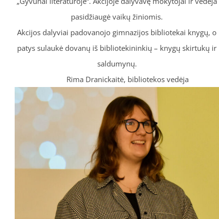
„Gyvūnai literatūroje“. Akcijoje dalyvavę mokytojai ir vedėja
pasidžiaugė vaikų žiniomis.
Akcijos dalyviai padovanojo gimnazijos bibliotekai knygų, o
patys sulaukė dovanų iš bibliotekininkių – knygų skirtukų ir
saldumynų.
Rima Dranickaitė, bibliotekos vedėja