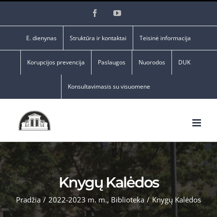
Skip
Facebook
YouTube
to
content
E. dienynas
Struktūra ir kontaktai
Teisinė informacija
Korupcijos prevencija
Paslaugos
Nuorodos
DUK
Konsultavimasis su visuomene
Knygų Kalėdos
Pradžia
/
2022-2023 m. m.
,
Biblioteka
/
Knygų Kalėdos