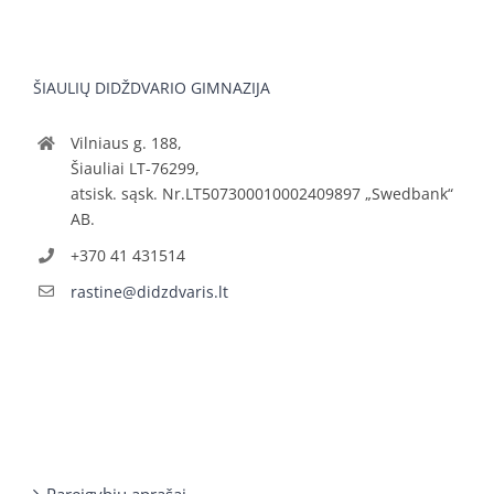
ŠIAULIŲ DIDŽDVARIO GIMNAZIJA
Vilniaus g. 188,
Šiauliai LT-76299,
atsisk. sąsk. Nr.LT507300010002409897 „Swedbank“
AB.
+370 41 431514
rastine@didzdvaris.lt