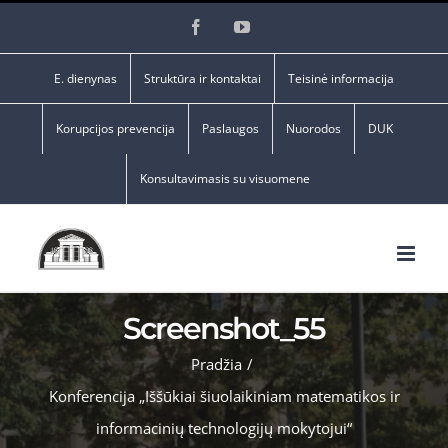
Skip
Facebook
YouTube
to
content
E. dienynas
Struktūra ir kontaktai
Teisinė informacija
Korupcijos prevencija
Paslaugos
Nuorodos
DUK
Konsultavimasis su visuomene
Screenshot_55
Pradžia
/
Konferencija „Iššūkiai šiuolaikiniam matematikos ir
informacinių technologijų mokytojui“