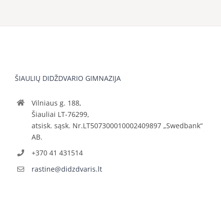
ŠIAULIŲ DIDŽDVARIO GIMNAZIJA
Vilniaus g. 188,
Šiauliai LT-76299,
atsisk. sąsk. Nr.LT507300010002409897 „Swedbank“
AB.
+370 41 431514
rastine@didzdvaris.lt