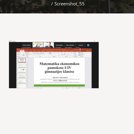
/
Screenshot_55