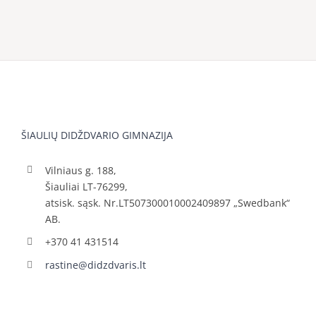
ŠIAULIŲ DIDŽDVARIO GIMNAZIJA
Vilniaus g. 188,
Šiauliai LT-76299,
atsisk. sąsk. Nr.LT507300010002409897 „Swedbank“
AB.
+370 41 431514
rastine@didzdvaris.lt