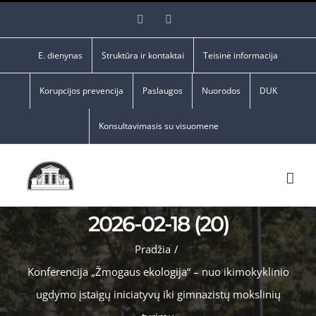
Skip
Facebook
YouTube
to
content
E. dienynas
Struktūra ir kontaktai
Teisinė informacija
Korupcijos prevencija
Paslaugos
Nuorodos
DUK
Konsultavimasis su visuomene
2026-02-18 (20)
Pradžia
/
Konferencija „Žmogaus ekologija“ – nuo ikimokyklinio
ugdymo įstaigų iniciatyvų iki gimnazistų mokslinių