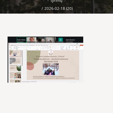
tyrimų
/
2026-02-18 (20)