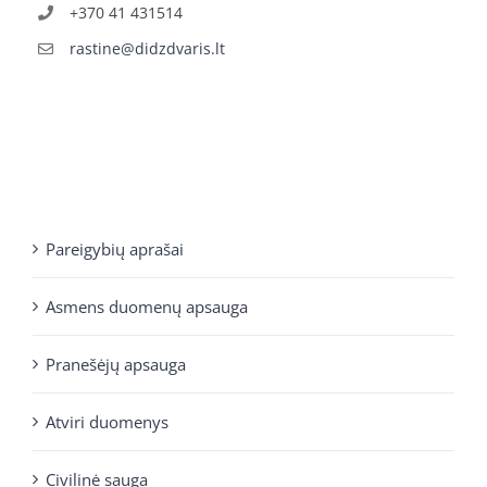
+370 41 431514
rastine@didzdvaris.lt
Pareigybių aprašai
Asmens duomenų apsauga
Pranešėjų apsauga
Atviri duomenys
Civilinė sauga