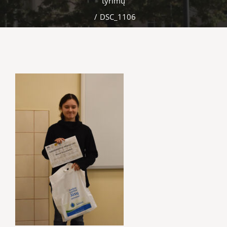
tyrimų
/
DSC_1106