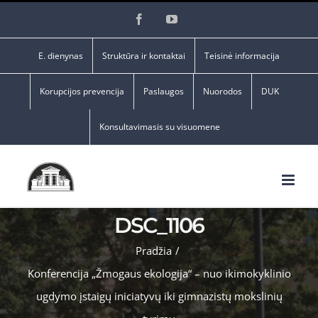
Skip
Facebook
YouTube
to
content
E. dienynas
Struktūra ir kontaktai
Teisinė informacija
Korupcijos prevencija
Paslaugos
Nuorodos
DUK
Konsultavimasis su visuomene
DSC_1106
Pradžia
/
Konferencija „Žmogaus ekologija“ – nuo ikimokyklinio
ugdymo įstaigų iniciatyvų iki gimnazistų mokslinių