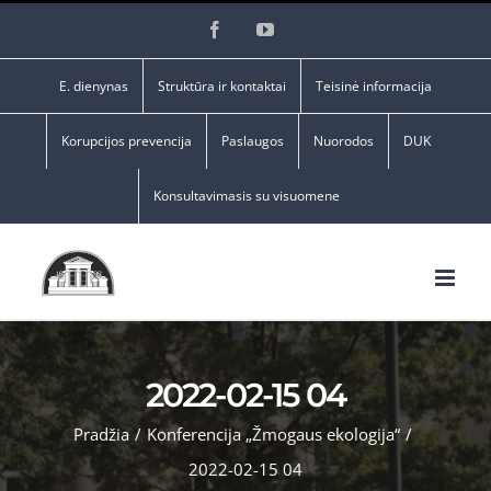
Skip
Facebook
YouTube
to
content
E. dienynas
Struktūra ir kontaktai
Teisinė informacija
Korupcijos prevencija
Paslaugos
Nuorodos
DUK
Konsultavimasis su visuomene
2022-02-15 04
Pradžia
/
Konferencija „Žmogaus ekologija“
/
2022-02-15 04