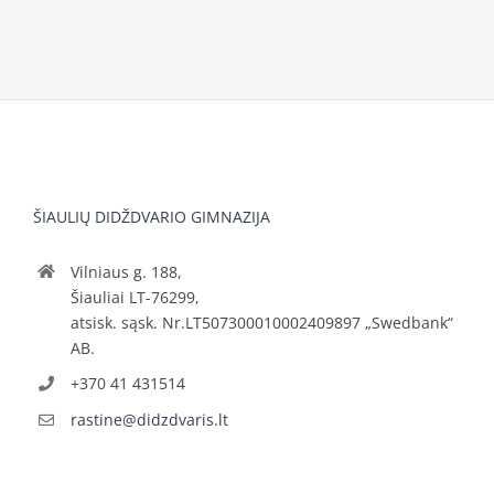
ŠIAULIŲ DIDŽDVARIO GIMNAZIJA
Vilniaus g. 188,
Šiauliai LT-76299,
atsisk. sąsk. Nr.LT507300010002409897 „Swedbank“
AB.
+370 41 431514
rastine@didzdvaris.lt