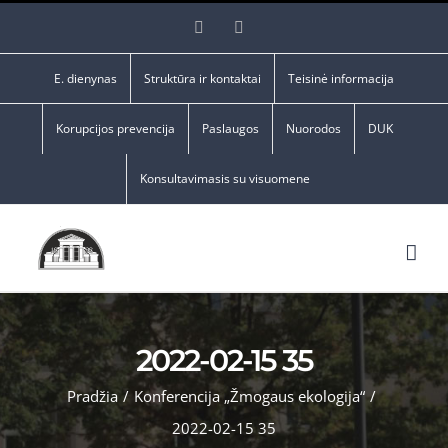
Skip
Facebook
YouTube
to
content
E. dienynas
Struktūra ir kontaktai
Teisinė informacija
Korupcijos prevencija
Paslaugos
Nuorodos
DUK
Konsultavimasis su visuomene
2022-02-15 35
Pradžia
/
Konferencija „Žmogaus ekologija“
/
2022-02-15 35