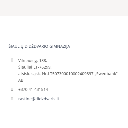
ŠIAULIŲ DIDŽDVARIO GIMNAZIJA
Vilniaus g. 188,
Šiauliai LT-76299,
atsisk. sąsk. Nr.LT507300010002409897 „Swedbank“
AB.
+370 41 431514
rastine@didzdvaris.lt