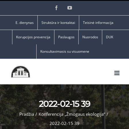
Skip
Facebook
YouTube
to
content
E. dienynas
Struktūra ir kontaktai
Teisinė informacija
Korupcijos prevencija
Paslaugos
Nuorodos
DUK
Konsultavimasis su visuomene
2022-02-15 39
Pradžia
/
Konferencija „Žmogaus ekologija“
/
2022-02-15 39