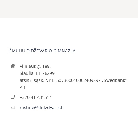
ŠIAULIŲ DIDŽDVARIO GIMNAZIJA
Vilniaus g. 188,
Šiauliai LT-76299,
atsisk. sąsk. Nr.LT507300010002409897 „Swedbank“
AB.
+370 41 431514
rastine@didzdvaris.lt