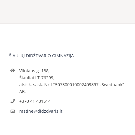
ŠIAULIŲ DIDŽDVARIO GIMNAZIJA
Vilniaus g. 188,
Šiauliai LT-76299,
atsisk. sąsk. Nr.LT507300010002409897 „Swedbank“
AB.
+370 41 431514
rastine@didzdvaris.lt