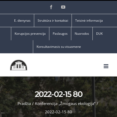
Skip
Facebook
YouTube
to
content
E. dienynas
Struktūra ir kontaktai
Teisinė informacija
Korupcijos prevencija
Paslaugos
Nuorodos
DUK
Konsultavimasis su visuomene
2022-02-15 80
Pradžia
/
Konferencija „Žmogaus ekologija“
/
2022-02-15 80