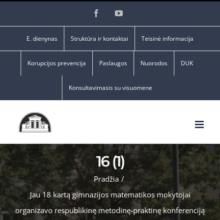
Skip
Facebook
YouTube
to
content
E. dienynas
Struktūra ir kontaktai
Teisinė informacija
Korupcijos prevencija
Paslaugos
Nuorodos
DUK
Konsultavimasis su visuomene
16 (1)
Pradžia
/
Jau 18 kartą gimnazijos matematikos mokytojai
organizavo respublikinę metodinę-praktinę konferenciją