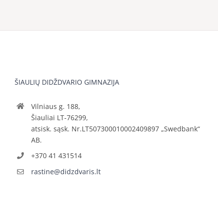
ŠIAULIŲ DIDŽDVARIO GIMNAZIJA
Vilniaus g. 188,
Šiauliai LT-76299,
atsisk. sąsk. Nr.LT507300010002409897 „Swedbank“
AB.
+370 41 431514
rastine@didzdvaris.lt