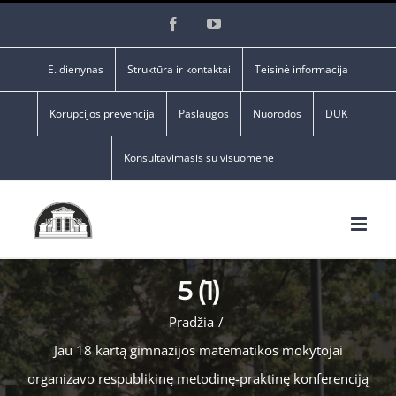
Skip
Facebook
YouTube
to
content
E. dienynas
Struktūra ir kontaktai
Teisinė informacija
Korupcijos prevencija
Paslaugos
Nuorodos
DUK
Konsultavimasis su visuomene
5 (1)
Pradžia
/
Jau 18 kartą gimnazijos matematikos mokytojai
organizavo respublikinę metodinę-praktinę konferenciją