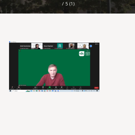
/
5 (1)