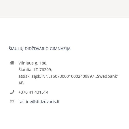
ŠIAULIŲ DIDŽDVARIO GIMNAZIJA
Vilniaus g. 188,
Šiauliai LT-76299,
atsisk. sąsk. Nr.LT507300010002409897 „Swedbank“
AB.
+370 41 431514
rastine@didzdvaris.lt