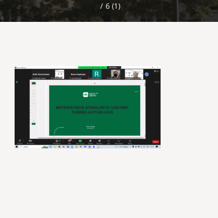
/
6 (1)