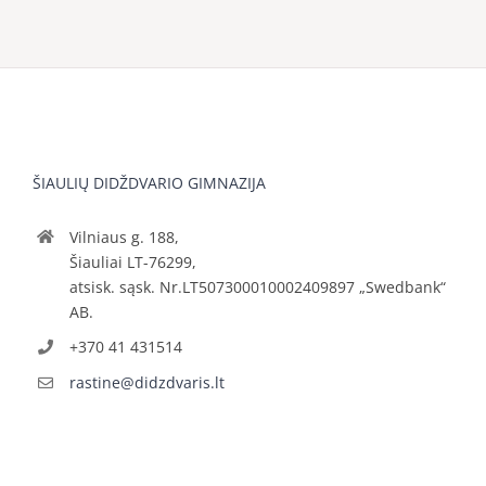
ŠIAULIŲ DIDŽDVARIO GIMNAZIJA
Vilniaus g. 188,
Šiauliai LT-76299,
atsisk. sąsk. Nr.LT507300010002409897 „Swedbank“
AB.
+370 41 431514
rastine@didzdvaris.lt