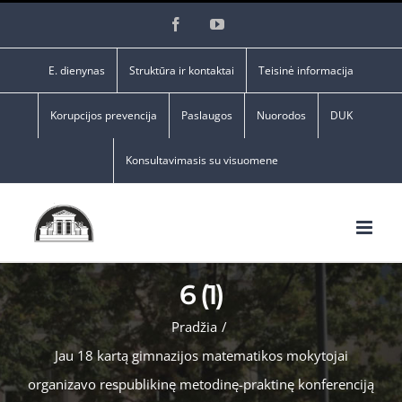
Skip
Facebook
YouTube
to
content
E. dienynas
Struktūra ir kontaktai
Teisinė informacija
Korupcijos prevencija
Paslaugos
Nuorodos
DUK
Konsultavimasis su visuomene
6 (1)
Pradžia
/
Jau 18 kartą gimnazijos matematikos mokytojai
organizavo respublikinę metodinę-praktinę konferenciją