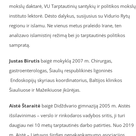
mokslų daktarė, VU Tarptautinių santykių ir politikos mokslų
instituto lektorė. Dėsto dalykus, susijusius su Vidurio Rytų
regionu ir islamu. Ne vienus metus praleido Irane, ten
analizavo islamistinį režimą bei jo tarptautinės politikos
sampratą.
Justas Birutis
baigė mokyklą 2007 m. Chirurgas,
gastroenterologas, Šiaulių respublikinės ligoninės
Endoskopijų skyriaus koordinatorius, Baltijos klinikos
Šiauliuose ir Mažeikiuose įkūrėjas.
Aistė Štaraitė
baigė Didždvario gimnaziją 2005 m. Aistės
išsilavinimas – verslo ir rinkodaros vadybos sritis, ji turi
daugiau nei 10 metų tarptautinės darbo patirties. Nuo 2019
m. Aistė – Lietuvos širdies nepakankamumo asociacijos