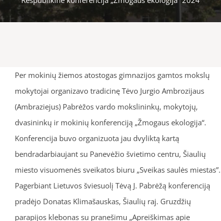
Per mokinių žiemos atostogas gimnazijos gamtos mokslų
mokytojai organizavo tradicinę Tėvo Jurgio Ambrozijaus
(Ambraziejus) Pabrėžos vardo mokslininkų, mokytojų,
dvasininkų ir mokinių konferenciją „Žmogaus ekologija“.
Konferencija buvo organizuota jau dvyliktą kartą
bendradarbiaujant su Panevėžio švietimo centru, Šiaulių
miesto visuomenės sveikatos biuru „Sveikas saulės miestas”.
Pagerbiant Lietuvos šviesuolį Tėvą J. Pabrėžą konferenciją
pradėjo Donatas Klimašauskas, Šiaulių raj. Gruzdžių
parapijos klebonas su pranešimu „Apreiškimas apie