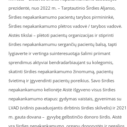
prezidentė, nuo 2022 m. – Tarptautinio Širdies Aljanso,
Širdies nepakankamumo pacientų tarybos pirmininkė,
Širdies nepakankamumo plėtros vadovė / tarybos vadovė.
Aistės tikslai – plėtoti pacientų organizacijas ir stiprinti
širdies nepakankamumu sergančių pacientų balsą, tapti
lygiaverte ir vertinga suinteresuotąja šalimi priimant
sprendimus aktyviai bendradarbiaujant su kolegomis,
skatinti širdies nepakankamumo žinomumą, pacientų
švietimą ir įgyvendinti pacientų poreikius. Savo širdies
nepakankamumo kelionėje Aistė išgyveno visus širdies
nepakankamumo etapus: gydymas vaistais, gyvenimas su
LVAD (vidinis pavaduojantis dirbtinis širdies skilvelis) ir 2021
m. gauta dovana – gyvybę gelbstinčio donoro širdis. Aistė
yra širdies nepakankamumo, organų donorystės ir negalios