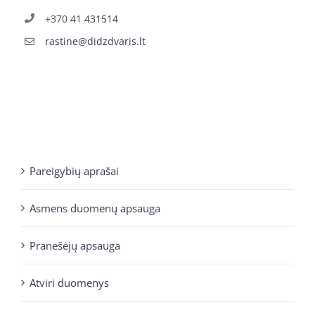
+370 41 431514
rastine@didzdvaris.lt
Pareigybių aprašai
Asmens duomenų apsauga
Pranešėjų apsauga
Atviri duomenys