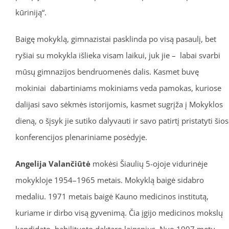
kūriniją“.
Baigę mokyklą, gimnazistai pasklinda po visą pasaulį, bet
ryšiai su mokykla išlieka visam laikui, juk jie – labai svarbi
mūsų gimnazijos bendruomenės dalis. Kasmet buvę
mokiniai dabartiniams mokiniams veda pamokas, kuriose
dalijasi savo sėkmės istorijomis, kasmet sugrįža į Mokyklos
dieną, o šįsyk jie sutiko dalyvauti ir savo patirtį pristatyti šios
konferencijos plenariniame posėdyje.
Angelija Valančiūtė
mokėsi Šiaulių 5-ojoje vidurinėje
mokykloje 1954–1965 metais. Mokyklą baigė sidabro
medaliu. 1971 metais baigė Kauno medicinos institutą,
kuriame ir dirbo visą gyvenimą. Čia įgijo medicinos mokslų
kandidato, habilituoto daktaro laipsnius. Nuo 1997 metų –