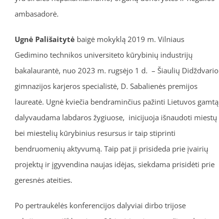
ambasadorė.
Ugnė Pališaitytė
baigė mokyklą 2019 m. Vilniaus
Gedimino technikos universiteto kūrybinių industrijų
bakalaurantė, nuo 2023 m. rugsėjo 1 d. – Šiaulių Didždvario
gimnazijos karjeros specialistė, D. Sabalienės premijos
laureatė. Ugnė kviečia bendraminčius pažinti Lietuvos gamtą
dalyvaudama labdaros žygiuose, inicijuoja išnaudoti miestų
bei miestelių kūrybinius resursus ir taip stiprinti
bendruomenių aktyvumą. Taip pat ji prisideda prie įvairių
projektų ir įgyvendina naujas idėjas, siekdama prisidėti prie
geresnės ateities.
Po pertraukėlės konferencijos dalyviai dirbo trijose