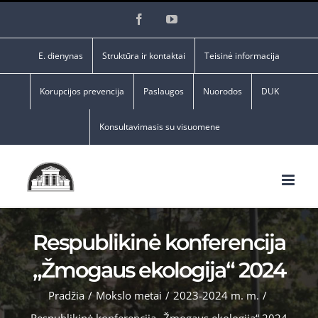
Skip
Facebook
YouTube
to
content
E. dienynas
Struktūra ir kontaktai
Teisinė informacija
Korupcijos prevencija
Paslaugos
Nuorodos
DUK
Konsultavimasis su visuomene
Respublikinė konferencija
„Žmogaus ekologija“ 2024
Pradžia
/
Mokslo metai
/
2023-2024 m. m.
/
Respublikinė konferencija „Žmogaus ekologija“ 2024