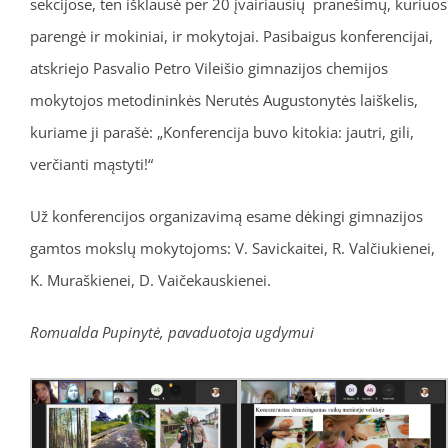
sekcijose, ten išklausė per 20 įvairiausių pranešimų, kuriuos
parengė ir mokiniai, ir mokytojai. Pasibaigus konferencijai,
atskriejo Pasvalio Petro Vileišio gimnazijos chemijos
mokytojos metodininkės Nerutės Augustonytės laiškelis,
kuriame ji parašė: „Konferencija buvo kitokia: jautri, gili,
verčianti mąstyti!“
Už konferencijos organizavimą esame dėkingi gimnazijos
gamtos mokslų mokytojoms: V. Savickaitei, R. Valčiukienei,
K. Muraškienei, D. Vaičekauskienei.
Romualda Pupinytė, pavaduotoja ugdymui