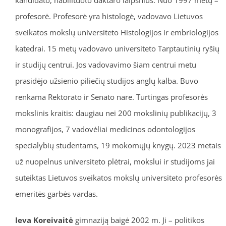
profesorė. Profesorė yra histologė, vadovavo Lietuvos
sveikatos mokslų universiteto Histologijos ir embriologijos
katedrai. 15 metų vadovavo universiteto Tarptautinių ryšių
ir studijų centrui. Jos vadovavimo šiam centrui metu
prasidėjo užsienio piliečių studijos anglų kalba. Buvo
renkama Rektorato ir Senato nare. Turtingas profesorės
mokslinis kraitis: daugiau nei 200 mokslinių publikacijų, 3
monografijos, 7 vadovėliai medicinos odontologijos
specialybių studentams, 19 mokomųjų knygų. 2023 metais
už nuopelnus universiteto plėtrai, mokslui ir studijoms jai
suteiktas Lietuvos sveikatos mokslų universiteto profesorės
emeritės garbės vardas.
Ieva Koreivaitė
gimnaziją baigė 2002 m. Ji – politikos